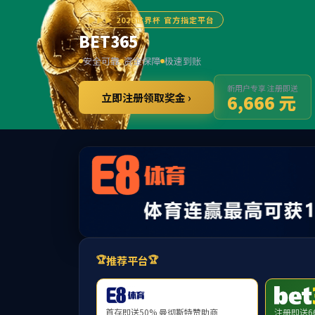
首页
关于我们
新闻动态
首页
>
新闻动态
>
公司新闻
304永利集团召开2
新闻动态
304永利集团2026
【喜讯】304永利
公司新闻
技术交流促发展，共