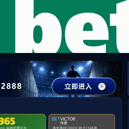
中国·304永利(集团有限公司)-官方网站
中文
业务范围
工程业绩
技术研发
026年全面从严治党、党风廉政建设和反腐败工作会议暨警示 教育大
年新年贺词！
集团荣获有色金属工业科学技术奖和全国优秀工程勘察设计奖
绘行业新蓝图——云南省土木建筑学会特种结构与结构加固专业委员会